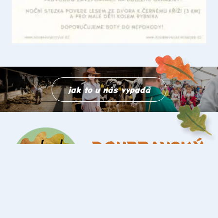
jak to u nás vypadá
DOUBRAVSKÝ
DVŮR
Nový Dvůr 243, Červenka, 78401
Informace:
+420 608 984 736
Objednávky:
+420 739 078 295