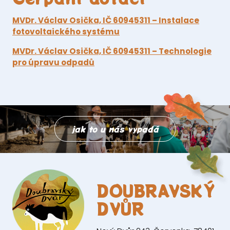
MVDr. Václav Osička, IČ 60945311 – Instalace
fotovoltaického systému
MVDr. Václav Osička, IČ 60945311 – Technologie
pro úpravu odpadů
jak to u nás vypadá
DOUBRAVSKÝ
DVŮR