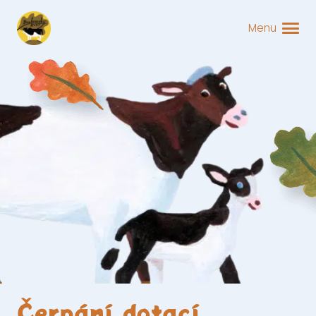
Menu
Čerpání dotací